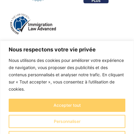
Nous respectons votre vie privée
Nous utilisons des cookies pour améliorer votre expérience
LinkedIn
Facebook
X
Instagram
de navigation, vous proposer des publicités et des
contenus personnalisés et analyser notre trafic. En cliquant
Cabinet d'avocats agréé et réglementé par la Solicitors
sur « Tout accepter », vous consentez à l’utilisation de
Regulation Authority sous le numéro 655829
cookies.
OTB Legal Ltd, exerçant ses activités sous le nom de
Accepter tout
OTB Legal® - Numéro d'entreprise : 11737759
Adresse enregistrée : Creative House, Chase Park,
Personnaliser
Daleside Rd, Nottingham NG2 4GT - Copyright 2026
OTB Legal Ltd